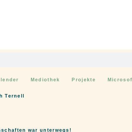
lender
Mediothek
Projekte
Microso
h Ternell
nschaften war unterwegs!