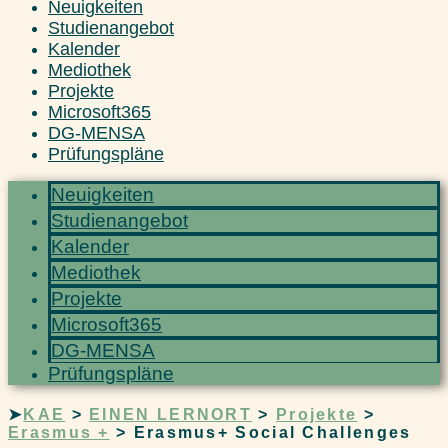
Neuigkeiten
Studienangebot
Kalender
Mediothek
Projekte
Microsoft365
DG-MENSA
Prüfungspläne
Neuigkeiten
Studienangebot
Kalender
Mediothek
Projekte
Microsoft365
DG-MENSA
Prüfungspläne
➤
KAE
>
EINEN LERNORT
>
Projekte
>
Erasmus +
>
Erasmus+ Social Challenges