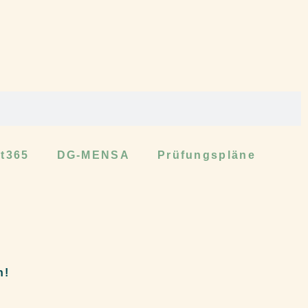
ft365
DG-MENSA
Prüfungspläne
n!