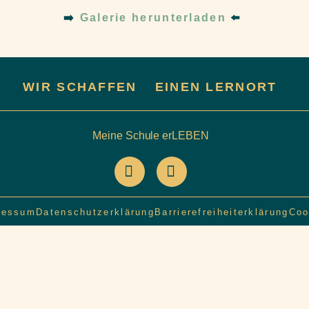
➡️
Galerie herunterladen
⬅️
WIR SCHAFFEN
EINEN LERNORT
Meine Schule erLEBEN
ressum
Datenschutzerklärung
Barrierefreiheiterklärung
Coo