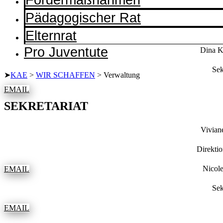
Pädagogischer Rat
Elternrat
Pro Juventute
Dina
Sek
➤
KAE
>
WIR SCHAFFEN
>
Verwaltung
EMAIL
SEKRETARIAT
Vivia
Direktio
Nico
EMAIL
Sek
EMAIL