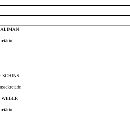
 KALIMAN
retärin
ne SCHINS
nssekretärin
le WEBER
retärin