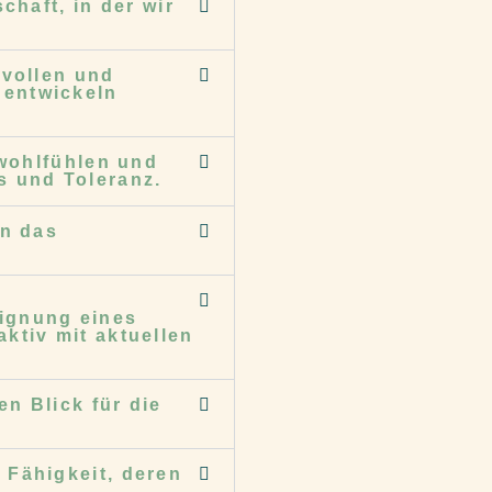
chaft, in der wir
.
svollen und
 entwickeln
 wohlfühlen und
s und Toleranz.
en das
d
ignung eines
ktiv mit aktuellen
n Blick für die
 Fähigkeit, deren