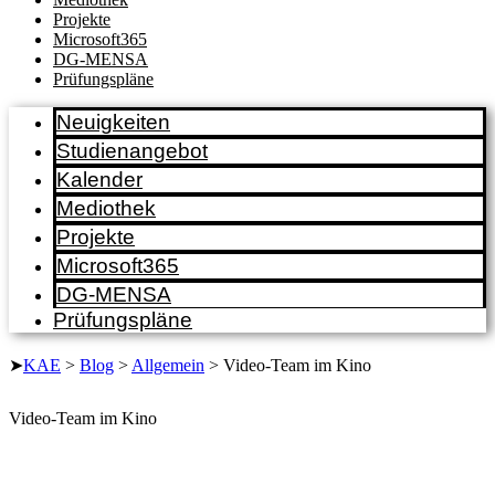
Projekte
Microsoft365
DG-MENSA
Prüfungspläne
Neuigkeiten
Studienangebot
Kalender
Mediothek
Projekte
Microsoft365
DG-MENSA
Prüfungspläne
➤
KAE
>
Blog
>
Allgemein
>
Video-Team im Kino
Video-Team im Kino