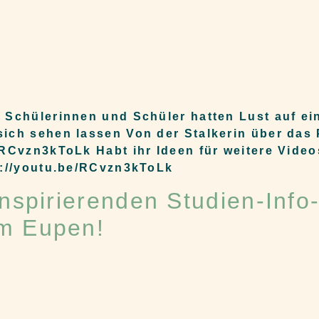
 Schülerinnen und Schüler hatten Lust auf ei
ich sehen lassen Von der Stalkerin über das 
/RCvzn3kToLk Habt ihr Ideen für weitere Vide
s://youtu.be/RCvzn3kToLk
inspirierenden Studien-Inf
um Eupen!